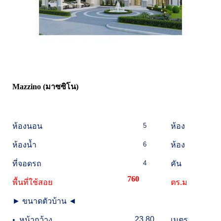
Mazzino (มาซซิโน)
ห้องนอน
5
ห้อง
ห้องน้ำ
6
ห้อง
ที่จอดรถ
4
คัน
760
พื้นที่ใช้สอย
ตร.ม
►
ขนาดตัวบ้าน
◄
23.80
•
หน้ากว้าง
เมตร