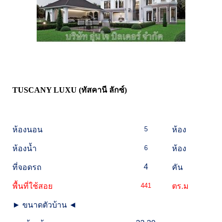
TUSCANY LUXU (ทัสคานี ลักซ์)
ห้องนอน
5
ห้อง
ห้องน้ำ
6
ห้อง
4
ที่จอดรถ
คัน
พื้นที่ใช้สอย
441
ตร.ม
►
ขนาดตัวบ้าน
◄