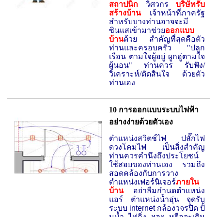
สถาปนิก
วิศวกร
บริษัทรับ
สร้างบ้าน
เจ้าหน้าที่ภาครัฐ
สำหรับบางท่านอาจจะมี
ซินแสเข้ามาช่วย
ออกแบบ
บ้าน
ด้วย สำคัญที่สุดคือตัว
ท่านและครอบครัว "ปลูก
เรือน ตามใจผู้อยู่ ผูกอู่ตามใจ
ผู้นอน" ท่านควร รับฟัง/
วิเคราะห์/ตัดสินใจ ด้วยตัว
ท่านเอง
10 การออกแบบระบบไฟฟ้า
อย่างง่ายด้วยตัวเอง
ตำแหน่งสวิตช์ไฟ ปลั๊กไฟ
ดวงโคมไฟ เป็นสิ่งสำคัญ
ท่านควรคำนึงถึงประโยชน์
ใช้สอยของท่านเอง รวมถึง
สอดคล้องกับการวาง
ตำแหน่งเฟอร์นิเจอร์
ภายใน
บ้าน
อย่าลืมกำนดตำแหน่ง
แอร์ ตำแหน่งน้ำอุ่น จุดรับ
ระบบ
internet
กล้องวจรปิด ปั้
มน้ำ ไฟกิ่ง ฯลฯ หรือจะเดิน