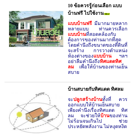
10 ข้อควรรู้ก่อนเลือก แบบ
บ้านฟรี ไปใช้งาน
แบบบ้านฟรี
มีมากมายหลาก
หลายแบบ
ท่านควรเลือก
แบบบ้าน
ที่สอดคล้องกับ
ต้องการของท่านมากที่สุด
โดยคำนึงถึงขนาดของที่ดินที่
จะสร้าง การวางตำแหน่ง
ห้องต่างของ
แบบบ้าน
ฯลฯ
อย่าลืมคำนึงถึง
ทิศแดดทิศ
ลม
เพื่อให้บ้านของท่านเย็น
สบาย
บ้านสบายกับทิศแดด ทิศลม
จะ
ปลูกสร้างบ้าน
ทั้งที่ ควร
ออกแบบให้บ้านเย็นสบาย
เพียงคำนึงเรื่องทิศแดด ทิศ
ลม จะช่วยให้
บ้าน
ของท่าน
ไม่ร้อนจนเกินไป ช่วย
ประหยัดพลังงาน ไม่หงุดหงิด