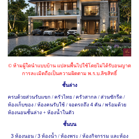
© ห้ามผู้ใดนำแบบบ้าน แปลนพื้นไปใช้โดยไม่ได้รับอนญาต
การละเมิดถือเป็นความผิดตาม พ.ร.บ.ลิขสิทธิ์
ชั้นล่าง
ครบด้วยส่วนรับแขก
/
ครัวไทย
/
ครัวสากล
/
ส่วนซักรีด
/
ห้องเก็บของ
/
ห้องคนรับใช้
/
จอดรถถึง
4
คัน
/
พร้อมด้วย
ห้องนอนชั้นล่าง + ห้องน้ำในตัว
ชั้นบน
3
ห้องนอน
/
3
ห้องน้ำ
/
ห้องพระ
/
ห้องกิจกรรม และห้อง