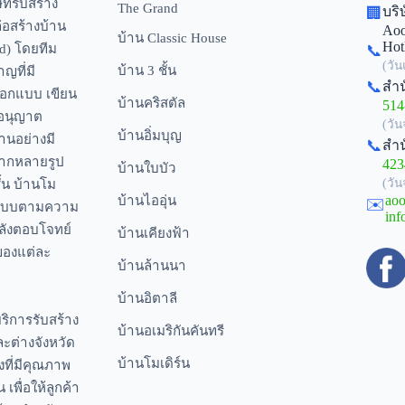
ัทรับสร้าง
The Grand
บริ
🏢
่อสร้างบ้าน
Aoo
บ้าน Classic House
Hot
d) โดยทีม
📞
(วั
บ้าน 3 ชั้น
ญที่มี
📞
สำน
ออกแบบ เขียน
บ้านคริสตัล
514
อนุญาต
(วัน
บ้านอิ่มบุญ
านอย่างมี
📞
สำน
ลากหลายรูป
423
บ้านใบบัว
ั้น บ้านโม
(วัน
บ้านไออุ่น
aoo
✉️
อกแบบตามความ
inf
หลังตอบโจทย์
บ้านเคียงฟ้า
ของแต่ละ
บ้านล้านนา
บ้านอิตาลี
ริการรับสร้าง
บ้านอเมริกันคันทรี
ะต่างจังหวัด
บ้านโมเดิร์น
งที่มีคุณภาพ
เพื่อให้ลูกค้า